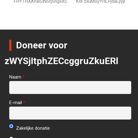
FHYTHXAYalSINSrjSngxXS
KnFzxuMoyYHLPjdaLyyp
Doneer voor
zWYSjItphZECcggruZkuERl
Naam
*
E-mail
*
Zakelijke donatie