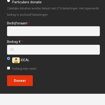
Particuliere donatie
Zakelijke donaties worden belast met 21% belastingen. Het ingevoerde
bedrag is exclusief belastingen.
Bedrijfsnaam
*
Bedrag €
*
iDEAL
Verberg mijn naam