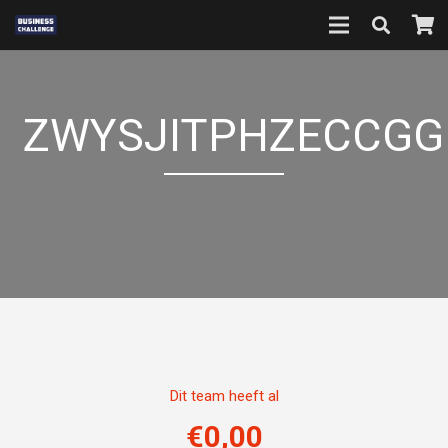
ZWYSJITPHZECCGG
Dit team heeft al
€
0,00