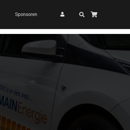
Sponsoren
Listed here is how you can eliminate free your self for good out