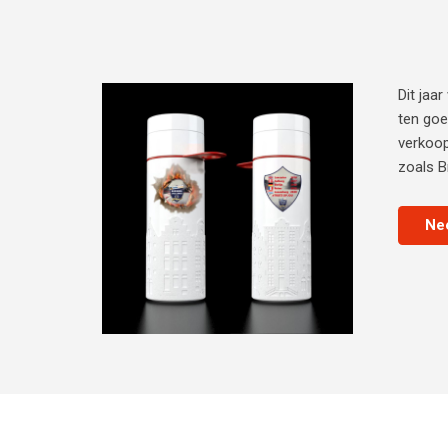
Dit jaa
ten goe
verkoop
zoals B
Ne