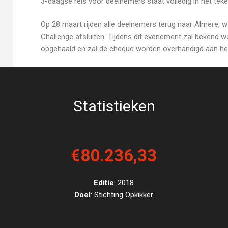
3-daagse reis voor deelnemers staat volledig in het teken
Op 28 maart rijden alle deelnemers terug naar Almere,
Challenge afsluiten. Tijdens dit evenement zal bekend 
opgehaald en zal de cheque worden overhandigd aan he
Statistieken
€80.236,33
Editie
: 2018
Doel
: Stichting Opkikker