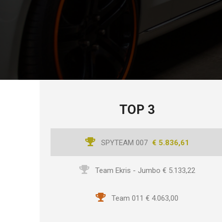
TOP 3
1
SPYTEAM 007
€ 5.836,61
2
Team Ekris - Jumbo
€ 5.133,22
3
Team 011
€ 4.063,00