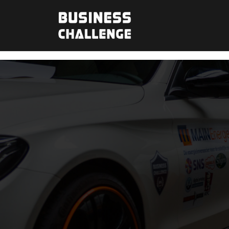
How To Do Away with Mac Cleanser
How to Get Rid of From Your Mac? Folks have trouble. It
speedmym
of the clutches.