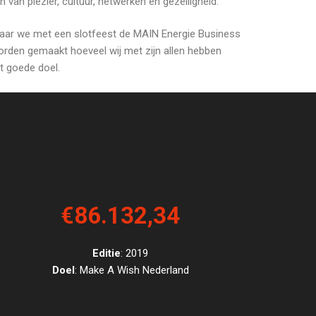
 van plezier, cultuur, netwerken en gezelligheid.
 waar we met een slotfeest de MAIN Energie Business
worden gemaakt hoeveel wij met zijn allen hebben
t goede doel.
€86.132,34
Editie
: 2019
Doel
: Make A Wish Nederland