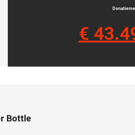
Donatieme
€
43.4
r Bottle