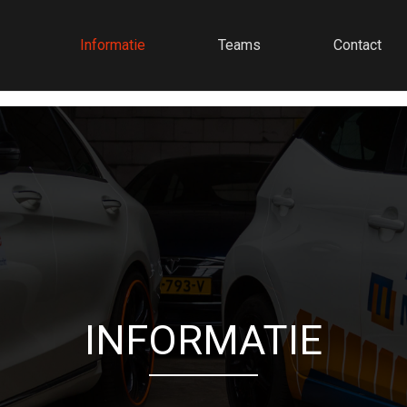
Informatie
Teams
Contact
ac com
may make your computer to perform slower and with errors. 
INFORMATIE