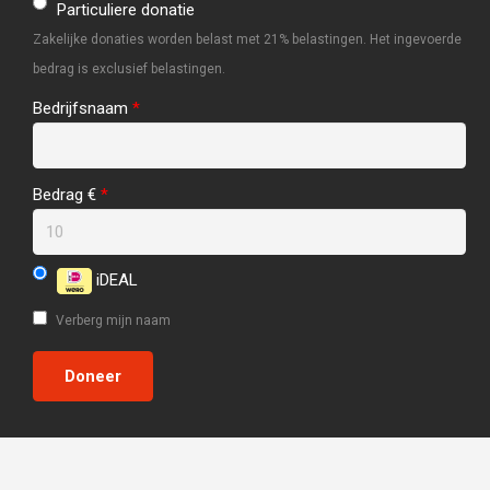
Particuliere donatie
Zakelijke donaties worden belast met 21% belastingen. Het ingevoerde
bedrag is exclusief belastingen.
Bedrijfsnaam
*
Bedrag €
*
iDEAL
Verberg mijn naam