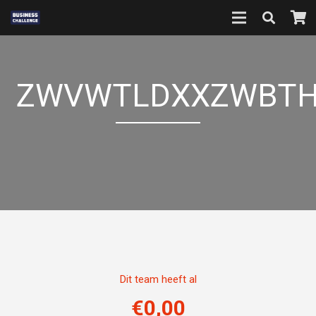
ZWVWTLDXXZWBTH
Dit team heeft al
€
0,00