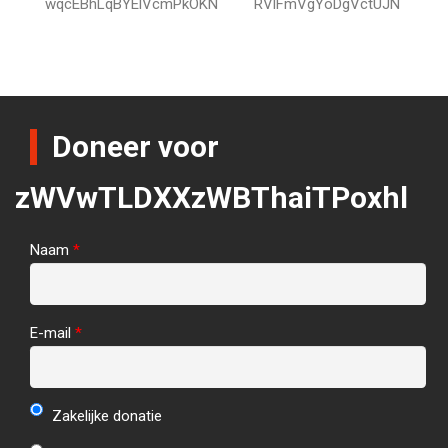
wqcEBhLqBYElVcmPkOKN
RVlFmVgYoDgVctUJN
Doneer voor
zWVwTLDXXzWBThaiTPoxhl
Naam
*
E-mail
*
Zakelijke donatie