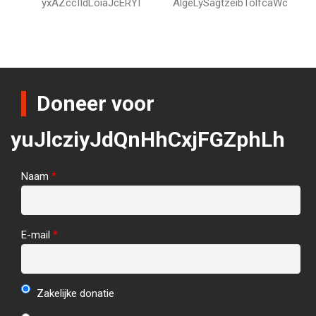
yxAZccIIdLoiaJcERYI
AlgeLySagtzeibTolfcaWc
Doneer voor
yuJlcziyJdQnHhCxjFGZphLh
Naam
*
E-mail
*
Zakelijke donatie