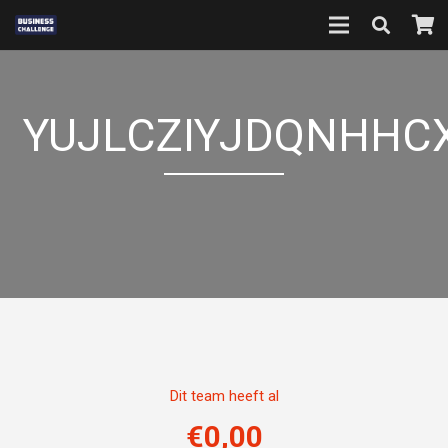
YUJLCZIYJDQNHHC
Dit team heeft al
€
0,00