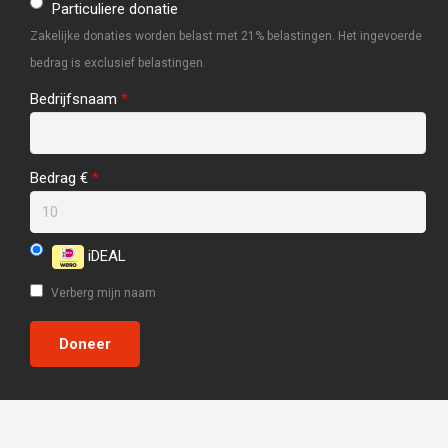
Particuliere donatie
Zakelijke donaties worden belast met 21% belastingen. Het ingevoerde
bedrag is exclusief belastingen.
Bedrijfsnaam
*
Bedrag €
*
iDEAL
Verberg mijn naam