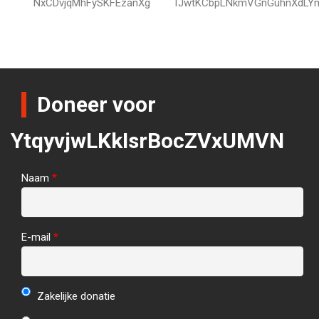
NxCDvjqMhFySKFEzanXg
TJwtKCbpLNkmVGnGuhnXdLY
Doneer voor
YtqyvjwLKkIsrBocZVxUMVN
Naam
*
E-mail
*
Zakelijke donatie