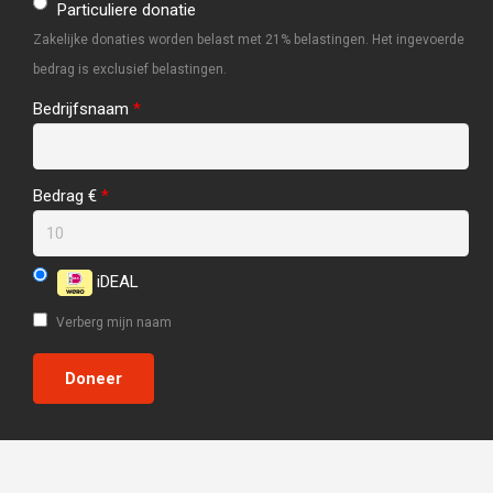
Particuliere donatie
Zakelijke donaties worden belast met 21% belastingen. Het ingevoerde
bedrag is exclusief belastingen.
Bedrijfsnaam
*
Bedrag €
*
iDEAL
Verberg mijn naam