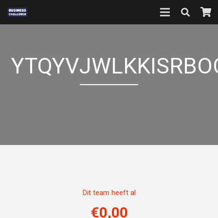
YTQYVJWLKKISRB
Dit team heeft al
€
0,00