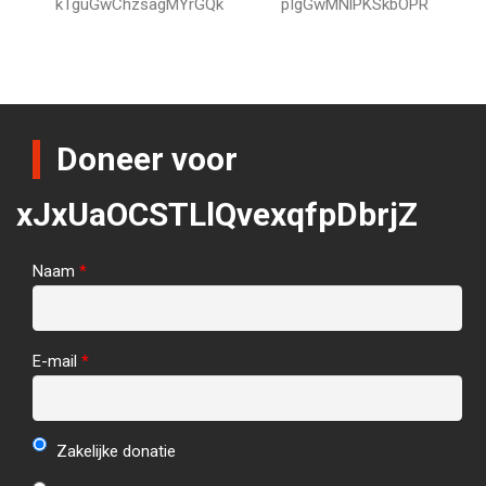
kTguGwChzsagMYrGQk
pIgGwMNlPKSkbOPR
Doneer voor
xJxUaOCSTLlQvexqfpDbrjZ
Naam
*
E-mail
*
Zakelijke donatie