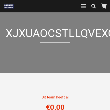
XJXUAOCSTLLQVEX
Dit team heeft al
€
0,00