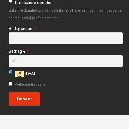
Particuliere donatie
Zakelijke donaties worden belast met 21% belastingen. Het ingevoerde
bedrag is exclusief belastingen.
Bedrijfsnaam
*
Bedrag €
*
iDEAL
Verberg mijn naam