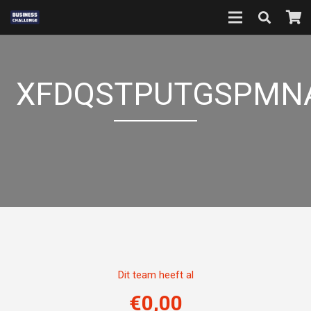
XFDQSTPUTGSPMN
Dit team heeft al
€
0,00