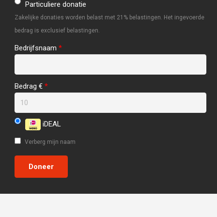
Particuliere donatie
Zakelijke donaties worden belast met 21% belastingen. Het ingevoerde
bedrag is exclusief belastingen.
Bedrijfsnaam
*
Bedrag €
*
iDEAL
Verberg mijn naam