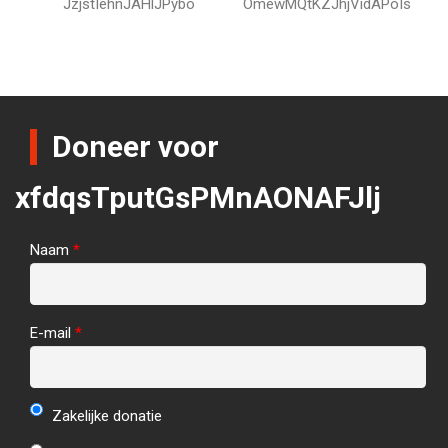
JzjstIehnJAHlJPybo
OmewMQtKZJhjVidAPoIs
Doneer voor
xfdqsTputGsPMnAONAFJlj
Naam
*
E-mail
*
Zakelijke donatie