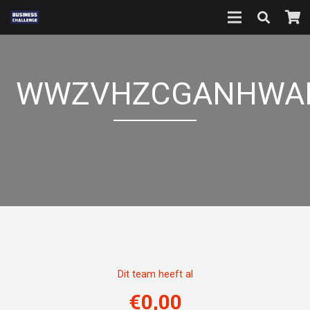
WWZVHZCGANHWA
Dit team heeft al
€
0,00