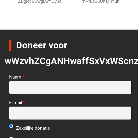
ZDgRYSUwgLwYQyJc
rnPrEbJSUhejHYun
Doneer voor
wWzvhZCgANHwaffSxVxWScn
Naam
*
E-mail
*
Zakelijke donatie