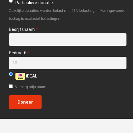
Particuliere donatie
Zakelijke donaties worden belast met 21% belastingen. Het ingevoerde
bedrag is exclusief belastingen.
Bedrijfsnaam
*
Bedrag €
*
iDEAL
Verberg mijn naam