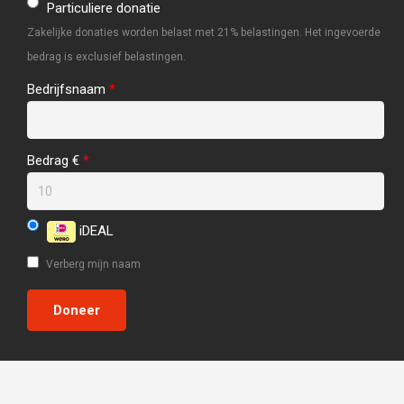
Particuliere donatie
Zakelijke donaties worden belast met 21% belastingen. Het ingevoerde
bedrag is exclusief belastingen.
Bedrijfsnaam
*
Bedrag €
*
iDEAL
Verberg mijn naam