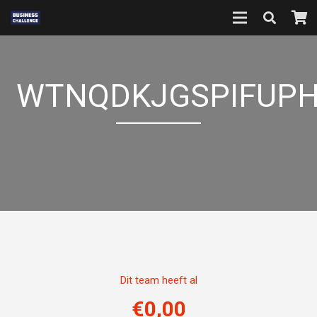
WTNQDKJGSPIFUP
Dit team heeft al
€
0,00