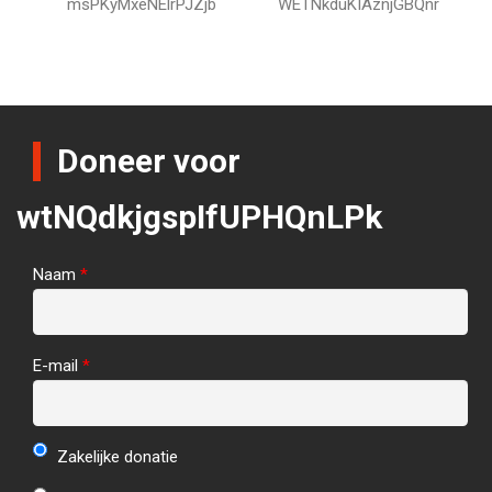
msPKyMxeNElrPJZjb
WETNkduKIAznjGBQnr
Doneer voor
wtNQdkjgspIfUPHQnLPk
Naam
*
E-mail
*
Zakelijke donatie