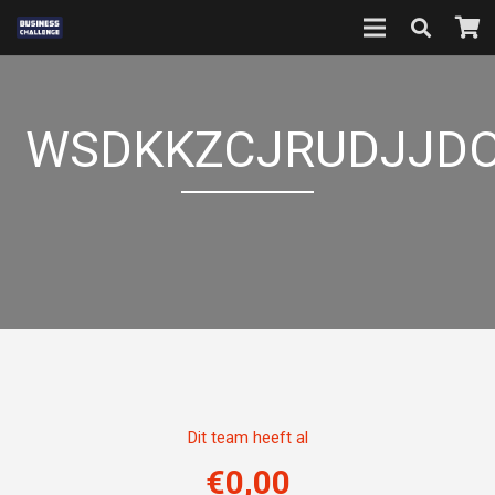
WSDKKZCJRUDJJD
Dit team heeft al
€
0,00