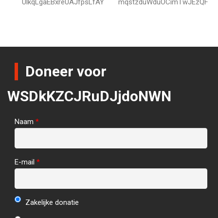
UlkqLgaEBxreUAJfpsLfAY
mqstzduWduOCimTwJEzQF
Doneer voor
WSDkKZCJRuDJjdoNWN
Naam
*
E-mail
*
Zakelijke donatie