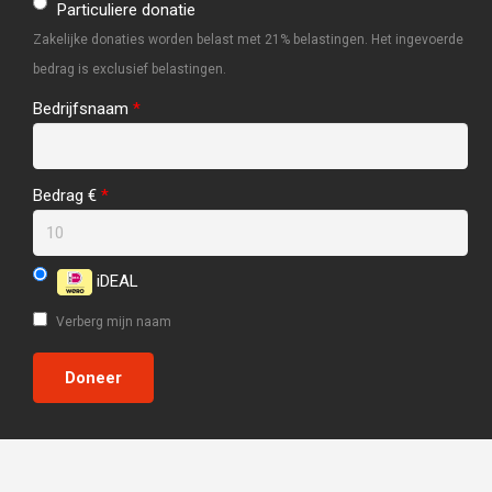
Particuliere donatie
Zakelijke donaties worden belast met 21% belastingen. Het ingevoerde
bedrag is exclusief belastingen.
Bedrijfsnaam
*
Bedrag €
*
iDEAL
Verberg mijn naam