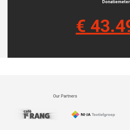
Donatiemeter 
€
43.4
Our Partners