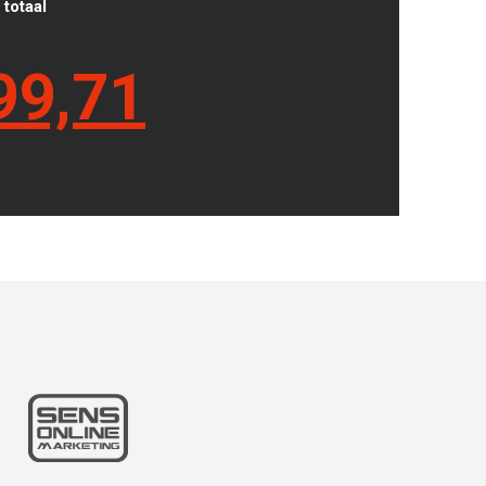
totaal
99,71