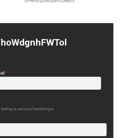
UPAHsQDDkQuRVQABEX
FhoWdgnhFWTol
ail
*
bedrag is exclusief belastingen.