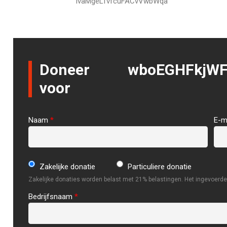
lvaMgeLTvfcuFACvVwbWqa
Doneer
wboEGHFkjW
voor
Naam
*
E-m
Zakelijke donatie
Particuliere donatie
Zakelijke donaties worden belast met 21% belastingen. Het ingevoerde 
Bedrijfsnaam
*