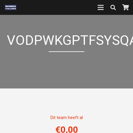
VODPWKGPTFSYSQA
Dit team heeft al
€
0,00