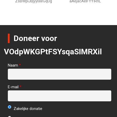
ZsBWpiJBjyylxleGqUg
aAejacAelFYYIRnL
Doneer voor
VOdpWKGPtFSYsqaSIMRXil
Naam
*
E-mail
*
Zakelijke donatie