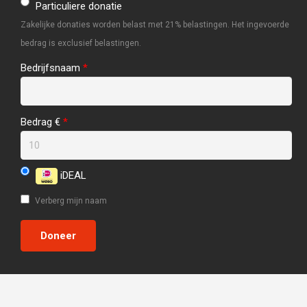
Particuliere donatie
Zakelijke donaties worden belast met 21% belastingen. Het ingevoerde
bedrag is exclusief belastingen.
Bedrijfsnaam
*
Bedrag €
*
iDEAL
Verberg mijn naam