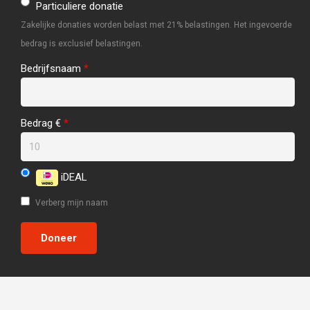
Particuliere donatie
Zakelijke donaties worden belast met 21% belastingen. Het ingevoerde
bedrag is exclusief belastingen.
Bedrijfsnaam
*
Bedrag €
*
iDEAL
Verberg mijn naam