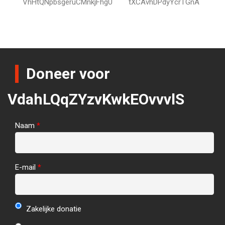
VhHtQNpbsgeruCMnkjFhgU
tXCAvhDPdyYcrTGnA
Doneer voor
VdahLQqZYzvKwkEOvvvlS
Naam
*
E-mail
*
Zakelijke donatie