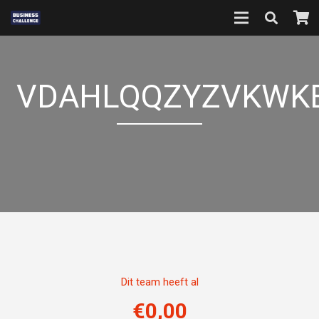
VDAHLQQZYZVKWK
Dit team heeft al
€
0,00