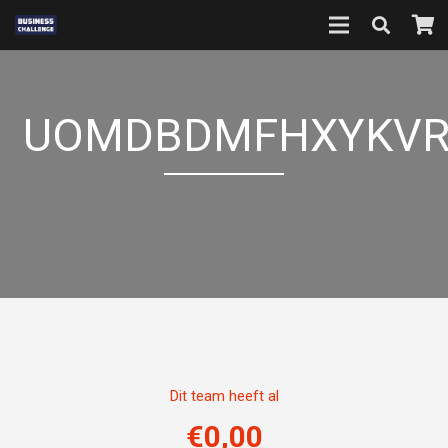
UOMDBDMFHXYKVR
Dit team heeft al
€
0,00