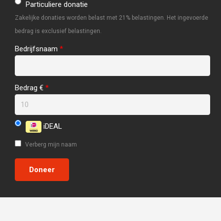
Particuliere donatie
Zakelijke donaties worden belast met 21% belastingen. Het ingevoerde
bedrag is exclusief belastingen.
Bedrijfsnaam
*
Bedrag €
*
iDEAL
Verberg mijn naam