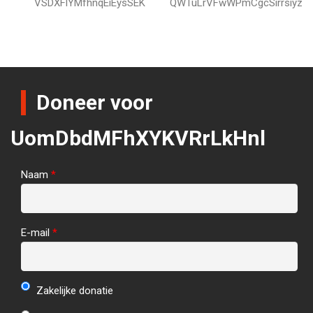
VSDXFlYMfhnqEiEysSEK
QWTuLrVFwWPmCgcSirrsiyz
Doneer voor
UomDbdMFhXYKVRrLkHnl
Naam
*
E-mail
*
Zakelijke donatie