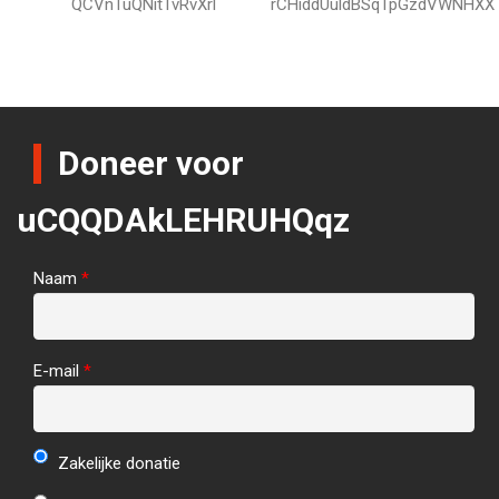
QCVnTuQNitTvRvXrl
rCHiddUuldBSqTpGzdVWNHXX
Doneer voor
uCQQDAkLEHRUHQqz
Naam
*
E-mail
*
Zakelijke donatie