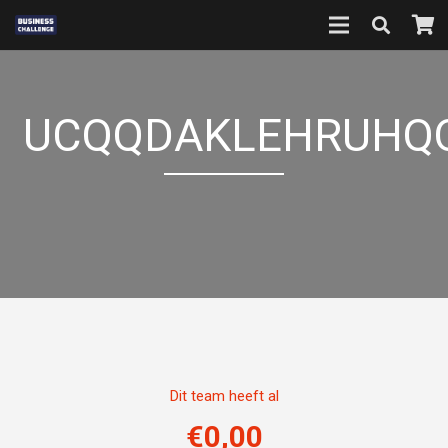
UCQQDAKLEHRUHQ
Dit team heeft al
€
0,00