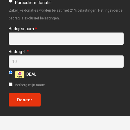
Particuliere donatie
Zakelijke donaties worden belast met 21% belastingen. Het ingevoerde
bedrag is exclusief belastingen.
Bedrijfsnaam
*
Bedrag €
*
iDEAL
Verberg mijn naam