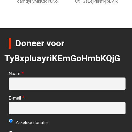
camdyFyMkKddYuKoi
CtHGsEejPiINfNjbBvilk
Doneer voor
TyBxpluayriKEmGoHmbKQjG
Naam
*
E-mail
*
Zakelijke donatie