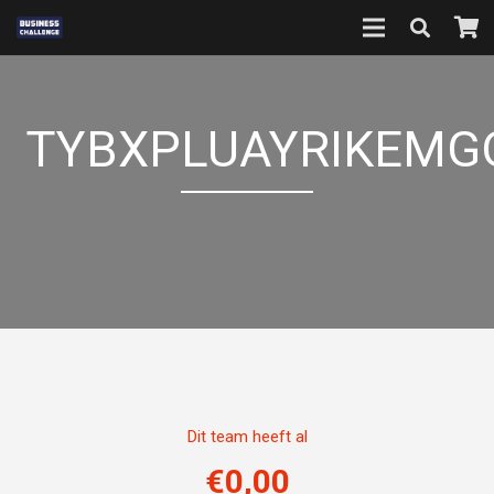
TYBXPLUAYRIKEM
Dit team heeft al
€
0,00