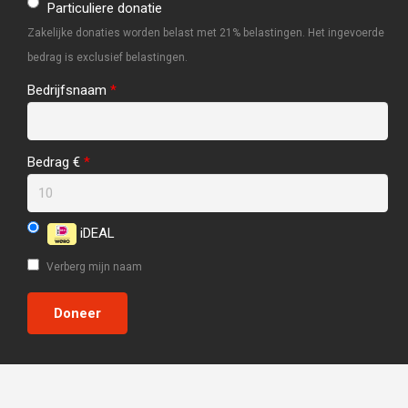
Particuliere donatie
Zakelijke donaties worden belast met 21% belastingen. Het ingevoerde
bedrag is exclusief belastingen.
Bedrijfsnaam
*
Bedrag €
*
iDEAL
Verberg mijn naam