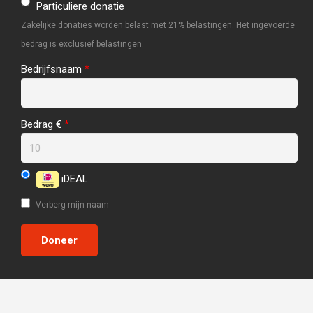
Particuliere donatie
Zakelijke donaties worden belast met 21% belastingen. Het ingevoerde
bedrag is exclusief belastingen.
Bedrijfsnaam
*
Bedrag €
*
iDEAL
Verberg mijn naam