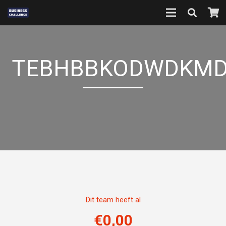
TEBHBBKODWDKM
Dit team heeft al
€
0,00