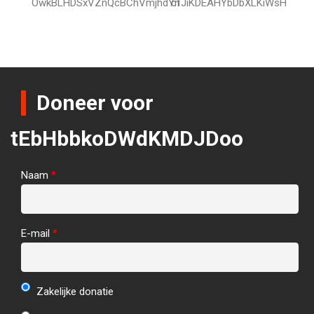
OwkBLHDSxVZnQcBChVmjhdYn
cfJiKDEAHYbDbXLKiWsH
Doneer voor
tEbHbbkoDWdKMDJDoo
Naam
*
E-mail
*
Zakelijke donatie