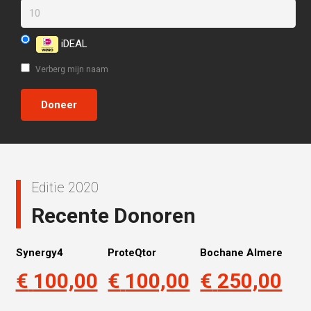
iDEAL
Verberg mijn naam
Editie 2020
Recente Donoren
Synergy4
ProteQtor
Bochane Almere
€
100,00
€
100,00
€
250,00