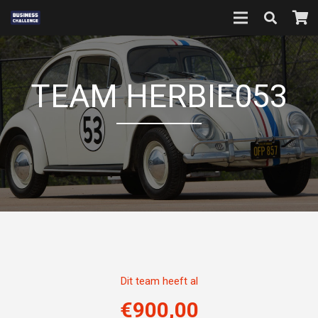
TEAM HERBIE053
Dit team heeft al
€
900,00