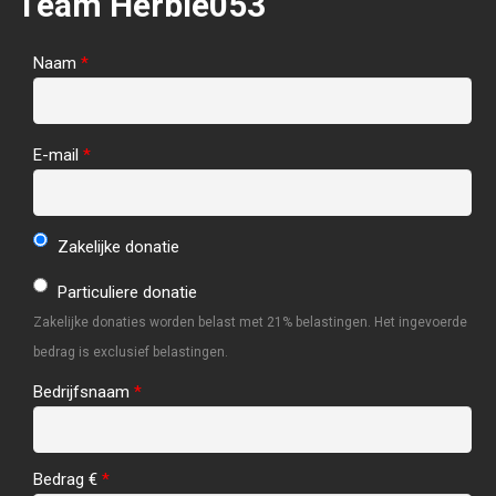
Team Herbie053
Naam
*
E-mail
*
Zakelijke donatie
Particuliere donatie
Zakelijke donaties worden belast met 21% belastingen. Het ingevoerde
bedrag is exclusief belastingen.
Bedrijfsnaam
*
Bedrag €
*