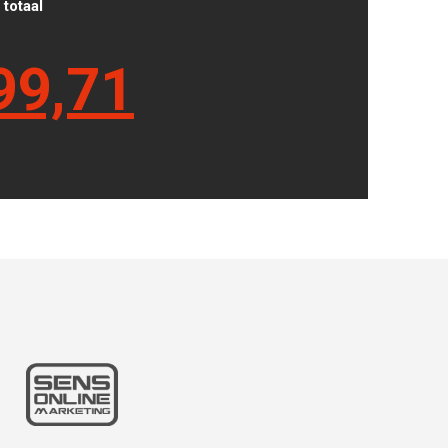
totaal
99,71