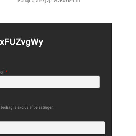
FUnbjhQDhPYjVpLwVKdYMmfn
xFUZvgWy
ail
*
bedrag is exclusief belastingen.