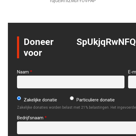
rujGEiRfxZMDrYOVPAP
Doneer
SpUkjqRwNFQ
voor
Naam
*
E-m
Zakelijke donatie
Particuliere donatie
Zakelijke donaties worden belast met 21% belastingen. Het ingevoerde 
Bedrijfsnaam
*