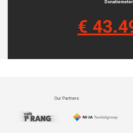
Donatiemeter 
€
43.4
Our Partners