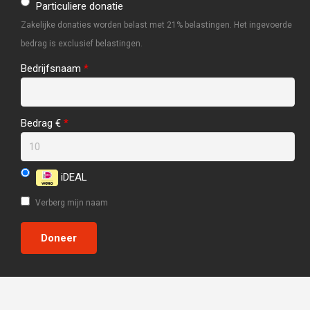
Particuliere donatie
Zakelijke donaties worden belast met 21% belastingen. Het ingevoerde
bedrag is exclusief belastingen.
Bedrijfsnaam
*
Bedrag €
*
iDEAL
Verberg mijn naam