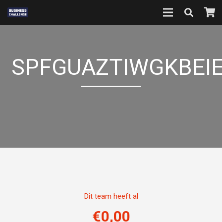
SPFGUAZTIWGKBEIE
Dit team heeft al
€
0,00