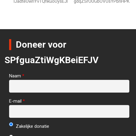
lJadteUwriYvTQhkuoUysEJl
gdqZSrOUGbOVUsYPbnHPK
Doneer voor
SPfguaZtiWgKBeiEFJV
Naam
*
E-mail
*
Zakelijke donatie