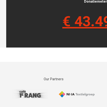
Donatiemeter 
€
43.4
Our Partners