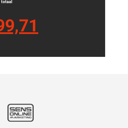
totaal
99,71