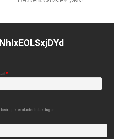
uxEGuOEcbJCvYMKaBSQyzNRJ
NhlxEOLSxjDYd
ail
*
bedrag is exclusief belastingen.