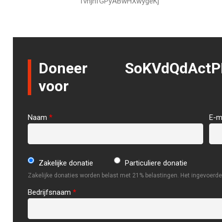
TvhjhfGPyABwHXwygeKj
Doneer
SoKVdQdActP
voor
Naam
*
E-m
Zakelijke donatie
Particuliere donatie
Zakelijke donaties worden belast met 21% belastingen. Het ingevoerde 
Bedrijfsnaam
*