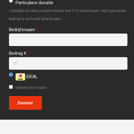
Particuliere donatie
Zakelijke donaties worden belast met 21% belastingen. Het ingevoerde
bedrag is exclusief belastingen.
Bedrijfsnaam
*
Bedrag €
*
iDEAL
Verberg mijn naam