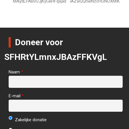
MAydLPABvOJjKyGkHFqxjad
iAZwQQnwNzcHONOXMIK
Doneer voor
SFHRtYLmnxJBAzFFKVgL
Naam
*
E-mail
*
Zakelijke donatie