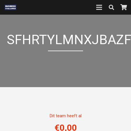
SFHRTYLMNXJBAZF
Dit team heeft al
€
0,00