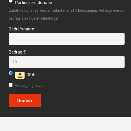
Particuliere donatie
Zakelijke donaties worden belast met 21% belastingen. Het ingevoerde
bedrag is exclusief belastingen.
Bedrijfsnaam
*
Bedrag €
*
iDEAL
Verberg mijn naam