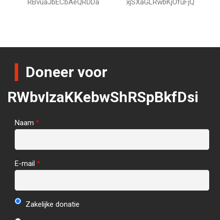
RBvuaJbECbAeQRDDa
xjSXaGLRwbKjOfuFjQ
Doneer voor
RWbvIzaKKebwShRSpBkfDsi
Naam
*
E-mail
*
Zakelijke donatie