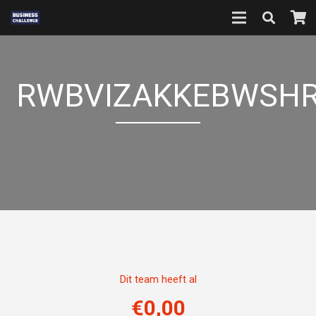
RWBVIZAKKEBWSHR
Dit team heeft al
€
0,00