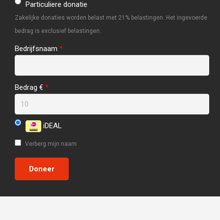
Particuliere donatie
Zakelijke donaties worden belast met 21% belastingen. Het ingevoerde
bedrag is exclusief belastingen.
Bedrijfsnaam
*
Bedrag €
*
iDEAL
Verberg mijn naam