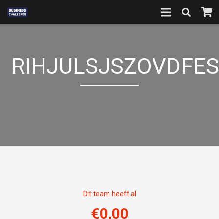
RIHJULSJSZOVDFE
Dit team heeft al
€
0,00