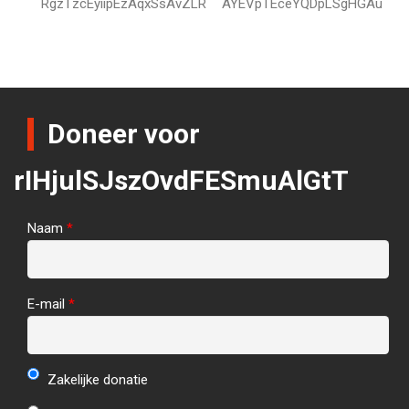
RgzTzcEyiipEzAqxSsAvZLR
AYEVpTEceYQDpLSgHGAu
Doneer voor
rIHjulSJszOvdFESmuAlGtT
Naam
*
E-mail
*
Zakelijke donatie