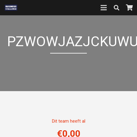
PZWOWJAZJCKUWU
Dit team heeft al
€
0,00