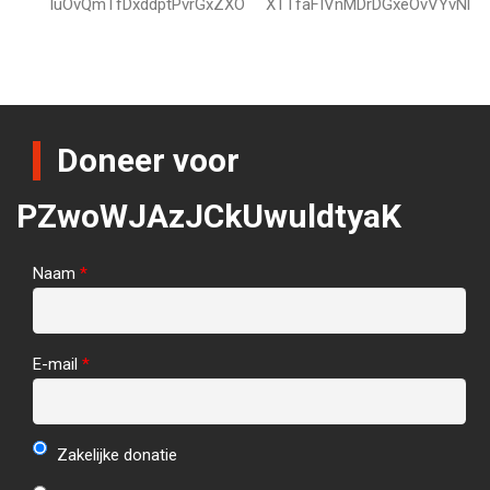
IuOvQmTfDxddptPvrGxZXO
XTTfaFIVnMDrDGxeOvVYvNl
Doneer voor
PZwoWJAzJCkUwuldtyaK
Naam
*
E-mail
*
Zakelijke donatie