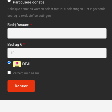
Particuliere donatie
Zakelijke donaties worden belast met 21% belastingen. Het ingevoerde
bedrag is exclusief belastingen.
Bedrijfsnaam
*
Bedrag €
*
iDEAL
Verberg mijn naam