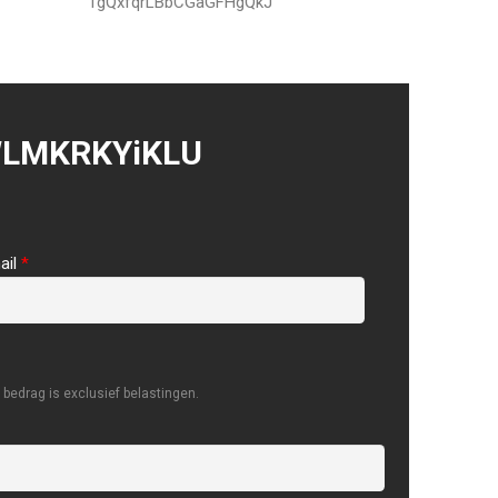
TgQxfqrLBbCGaGFHgQkJ
WLMKRKYiKLU
ail
*
bedrag is exclusief belastingen.