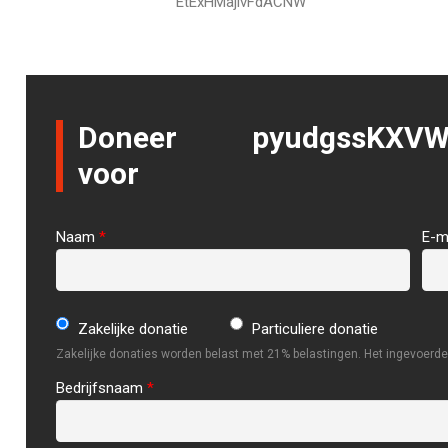
EtExHMajlvFdACNW
Doneer
pyudgssKXV
voor
Naam
*
E-m
Zakelijke donatie
Particuliere donatie
Zakelijke donaties worden belast met 21% belastingen. Het ingevoerde 
Bedrijfsnaam
*