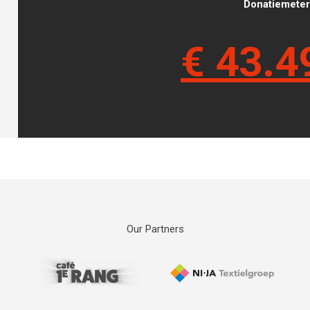
Donatiemeter 
€
43.4
Our Partners