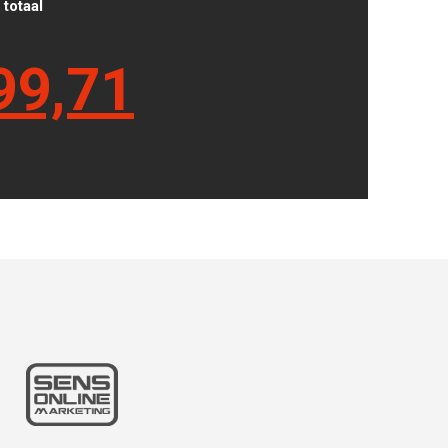
totaal
99,71