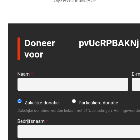
OiyZHWGhntMojHOP
Doneer
pvUcRPBAKN
voor
Naam
*
E-m
Zakelijke donatie
Particuliere donatie
Zakelijke donaties worden belast met 21% belastingen. Het ingevoerde 
Bedrijfsnaam
*