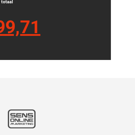
totaal
99,71