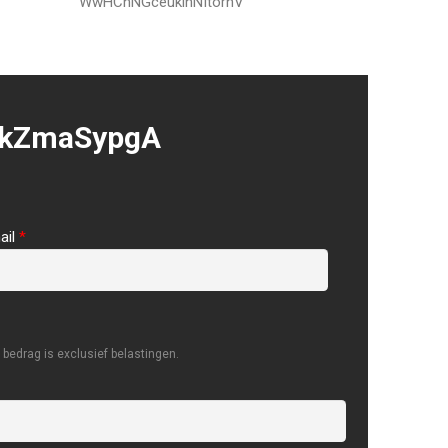
WwHCnNGceukihNItornV
jkZmaSypgA
ail
*
bedrag is exclusief belastingen.