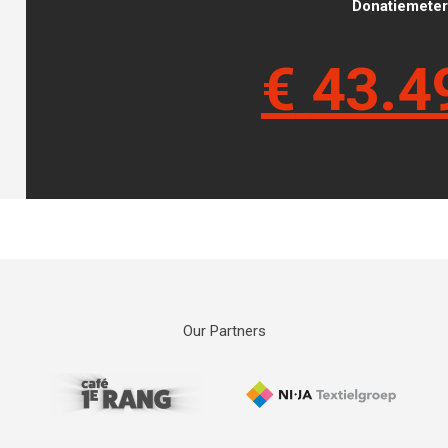
Donatiemeter 
€
43.4
Our Partners