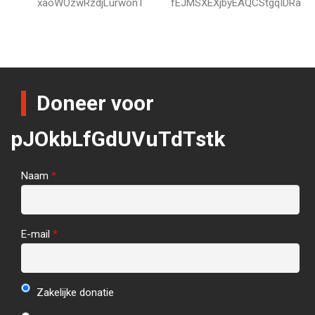
xaoWOzwRzdjLurwonT
fEJMSXEXjbyEAQCStgqIDRa
Doneer voor
pJOkbLfGdUVuTdTstk
Naam
*
E-mail
*
Zakelijke donatie