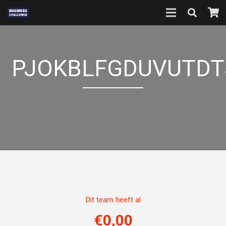
PJOKBLFGDUVUTDT
Dit team heeft al
€
0,00