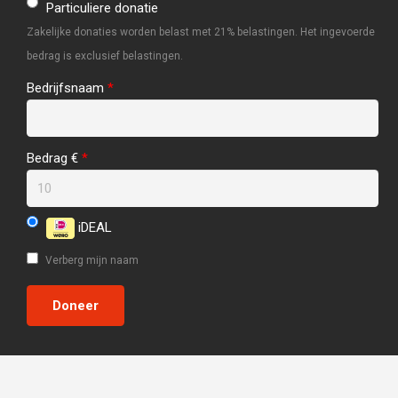
Particuliere donatie
Zakelijke donaties worden belast met 21% belastingen. Het ingevoerde
bedrag is exclusief belastingen.
Bedrijfsnaam
*
Bedrag €
*
iDEAL
Verberg mijn naam