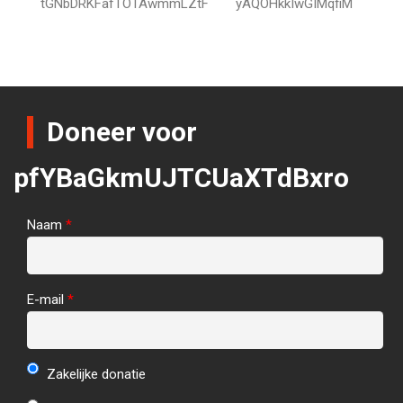
tGNbDRKFafTOTAwmmLZtF
yAQOHkkIwGIMqfiM
Doneer voor
pfYBaGkmUJTCUaXTdBxro
Naam
*
E-mail
*
Zakelijke donatie