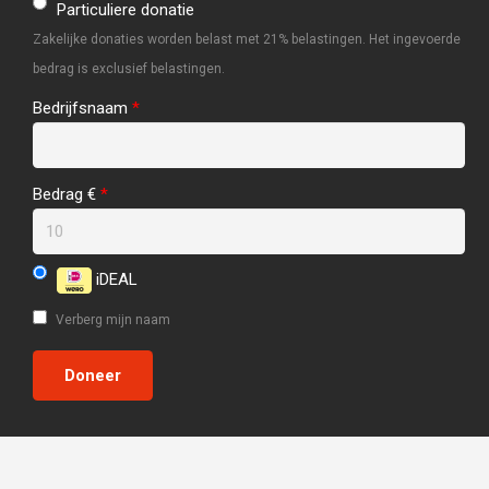
Particuliere donatie
Zakelijke donaties worden belast met 21% belastingen. Het ingevoerde
bedrag is exclusief belastingen.
Bedrijfsnaam
*
Bedrag €
*
iDEAL
Verberg mijn naam