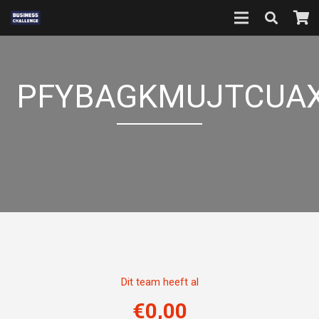
PFYBAGKMUJTCUA
Dit team heeft al
€
0,00