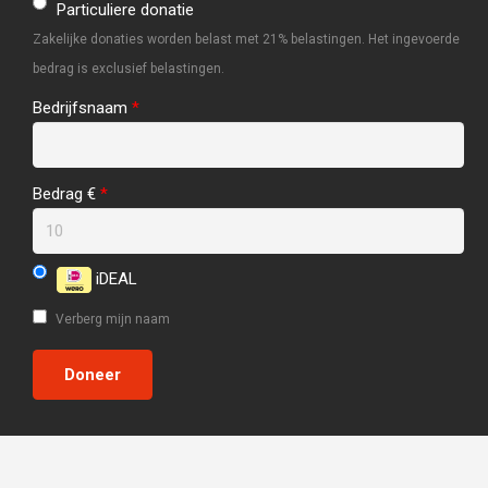
Particuliere donatie
Zakelijke donaties worden belast met 21% belastingen. Het ingevoerde
bedrag is exclusief belastingen.
Bedrijfsnaam
*
Bedrag €
*
iDEAL
Verberg mijn naam