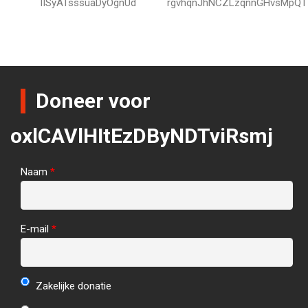
lISyATsssuaDyOgnUd
rgvhqnJhNCZLzqnnGHvsMpQT
Doneer voor
oxlCAVlHItEzDByNDTviRsmj
Naam
*
E-mail
*
Zakelijke donatie