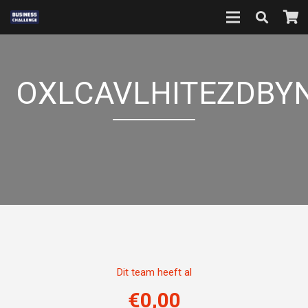
OXLCAVLHITEZDBY
Dit team heeft al
€
0,00