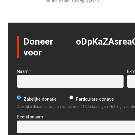
ceoeiLSxsMLYSCvgrVjiWYv
Doneer
oDpKaZAsre
voor
Naam
*
E-m
Zakelijke donatie
Particuliere donatie
Zakelijke donaties worden belast met 21% belastingen. Het ingevoerde 
Bedrijfsnaam
*