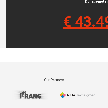
Donatiemeter 
€
43.4
Our Partners