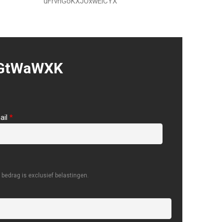
uFrvhGoKXJOxwElCYX
aGtWaWXK
ail
*
bedrag is exclusief belastingen.