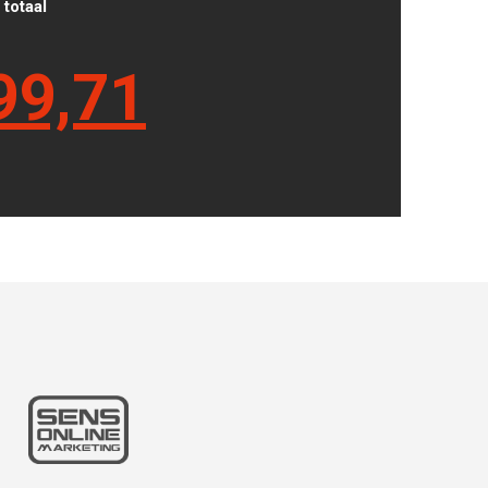
totaal
99,71