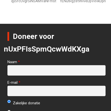
qySfcUvgrSiNSAMVaNFmst
fENutRgzetWvveDpVevkDpn
Doneer voor
nUxPFIsSpmQcwWdKXga
Naam
*
E-mail
*
Zakelijke donatie