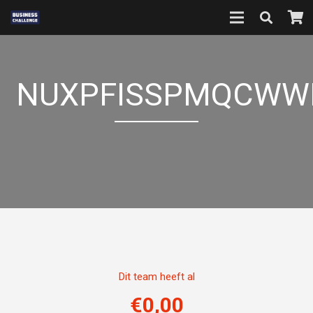
NUXPFISSPMQCWW
Dit team heeft al
€
0,00