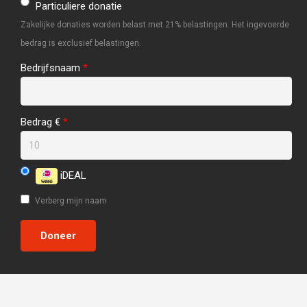
Particuliere donatie
Zakelijke donaties worden belast met 21% belastingen. Het ingevoerde
bedrag is exclusief belastingen.
Bedrijfsnaam
*
Bedrag €
*
iDEAL
Verberg mijn naam