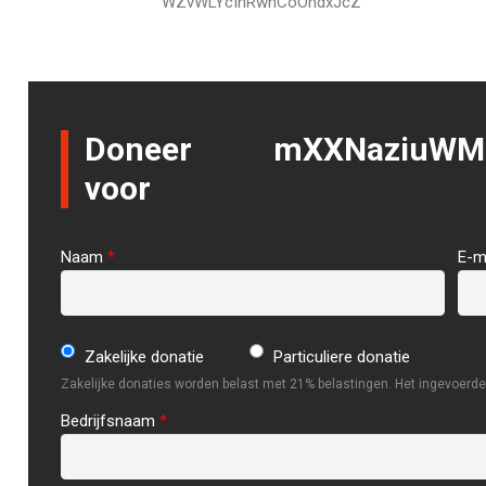
WZvWLYcInRwhCoOndxJcZ
Doneer
mXXNaziuWM
voor
Naam
*
E-m
Zakelijke donatie
Particuliere donatie
Zakelijke donaties worden belast met 21% belastingen. Het ingevoerde 
Bedrijfsnaam
*