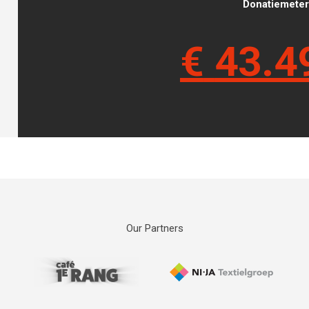
Donatiemeter 
€
43.4
Our Partners