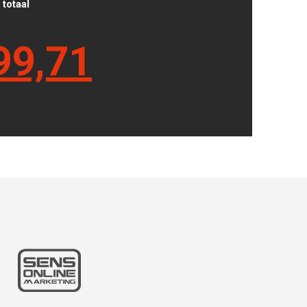
totaal
99,71