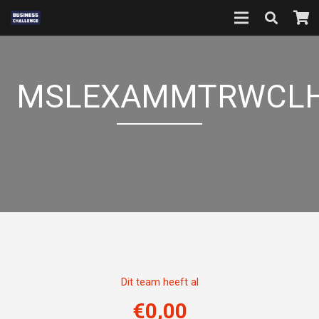
MSLEXAMMTRWCL
Dit team heeft al
€
0,00