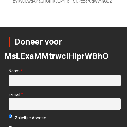
zVjWuQwgAPaGHGlHXJERfiHb
SCPxzerUdWynhGBZ
Doneer voor
MsLExaMMtrwclHlprWBhO
Naam
*
E-mail
*
Zakelijke donatie