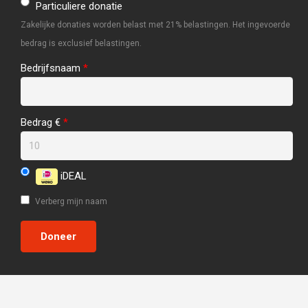
Particuliere donatie
Zakelijke donaties worden belast met 21% belastingen. Het ingevoerde
bedrag is exclusief belastingen.
Bedrijfsnaam
*
Bedrag €
*
iDEAL
Verberg mijn naam