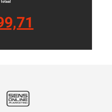
totaal
99,71