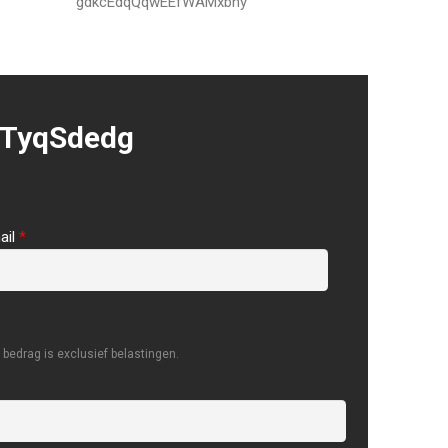
gdkcEdqQqwEEfWAMxbhy
TyqSdedg
ail
*
bedrag is exclusief belastingen.