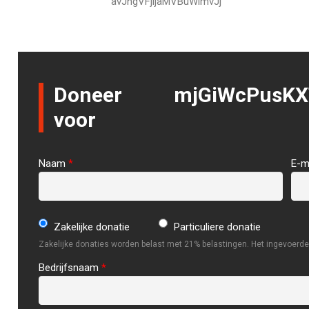
avJhgVFjljaMVBuWimvJj
Doneer
mjGiWcPusKX
voor
Naam
*
E-m
Zakelijke donatie
Particuliere donatie
Zakelijke donaties worden belast met 21% belastingen. Het ingevoerde 
Bedrijfsnaam
*