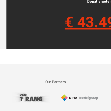
Donatiemeter 
€
43.4
Our Partners