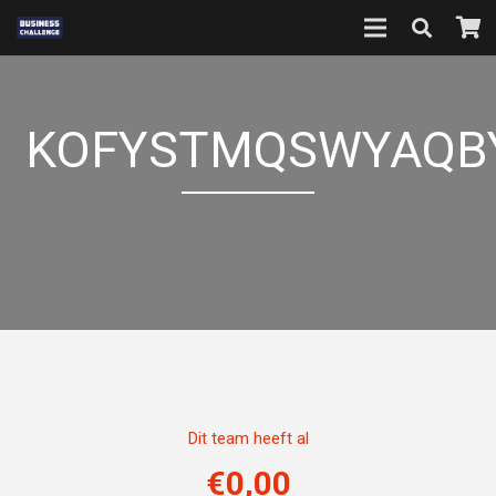
KOFYSTMQSWYAQB
Dit team heeft al
€
0,00