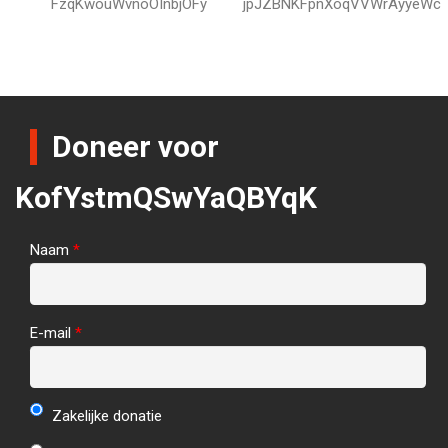
FzqKwouWvnoOInbjOFy
jpJZBNKFpnXoqVVWrAyyeWc
Doneer voor
KofYstmQSwYaQBYqK
Naam
*
E-mail
*
Zakelijke donatie