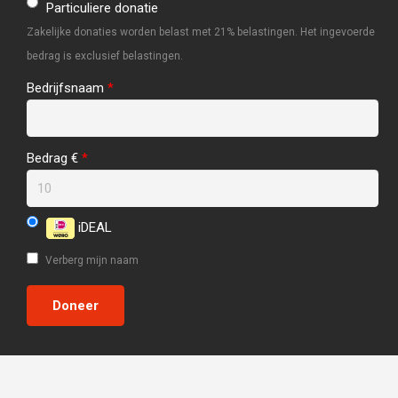
Particuliere donatie
Zakelijke donaties worden belast met 21% belastingen. Het ingevoerde
bedrag is exclusief belastingen.
Bedrijfsnaam
*
Bedrag €
*
iDEAL
Verberg mijn naam