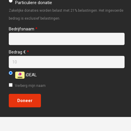
Particuliere donatie
Zakelijke donaties worden belast met 21% belastingen. Het ingevoerde
bedrag is exclusief belastingen.
Bedrijfsnaam
*
Bedrag €
*
iDEAL
Verberg mijn naam