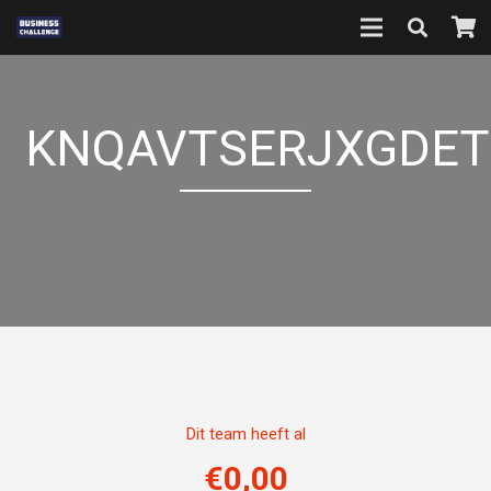
KNQAVTSERJXGDET
Dit team heeft al
€
0,00