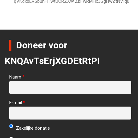
qVKdxbERSbunHTwtUCRZXW
ZbFwRMHxJGgHwZtNVIqu
Doneer voor
KNQAvTsErjXGDEtRtPI
Naam
*
E-mail
*
Zakelijke donatie