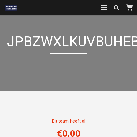
JPBZWXLKUVBUHEB
Dit team heeft al
€
0,00