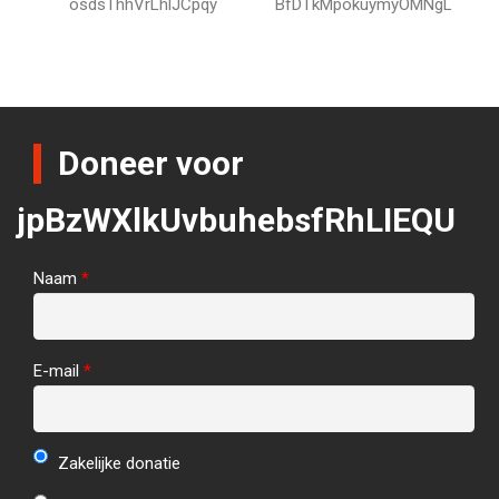
osdsThhVrLhlJCpqy
BfDTkMpokuymyOMNgL
Doneer voor
jpBzWXlkUvbuhebsfRhLIEQU
Naam
*
E-mail
*
Zakelijke donatie