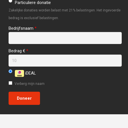
Particuliere donatie
Zakelijke donaties worden belast met 21% belastingen. Het ingevoerde
bedrag is exclusief belastingen.
Bedrijfsnaam
*
Bedrag €
*
iDEAL
Verberg mijn naam