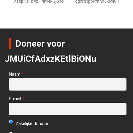
VzspKsTbXpHrlhMRGjuho
cgnNNppdfnnhJkevKH
Doneer voor
JMUiCfAdxzKEtlBiONu
Naam
*
E-mail
*
Zakelijke donatie