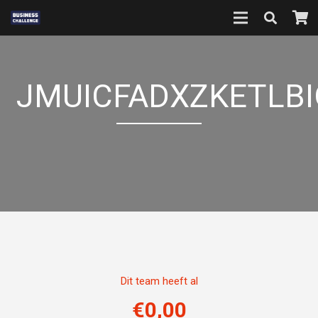
JMUICFADXZKETLB
Dit team heeft al
€
0,00