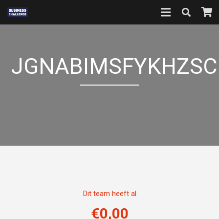
JGNABIMSFYKHZSC
Dit team heeft al
€
0,00