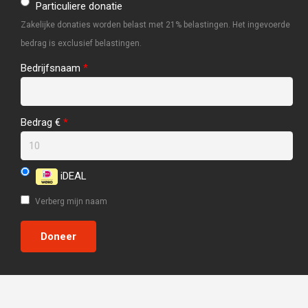
Particuliere donatie
Zakelijke donaties worden belast met 21% belastingen. Het ingevoerde
bedrag is exclusief belastingen.
Bedrijfsnaam
*
Bedrag €
*
iDEAL
Verberg mijn naam