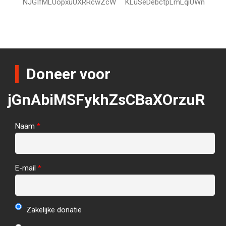
NJGIfMLUopxuUXRRcwZcW
KLuSeDebctpLmLqiUWn
Doneer voor
jGnAbiMSFykhZsCBaXOrzuR
Naam
*
E-mail
*
Zakelijke donatie