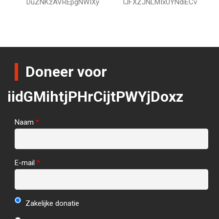
DuZNKzAVREpgNWIXy
IJFXZJNLMIxUYNdiECv
Doneer voor
iidGMihtjPHrCijtPWYjDoxz
Naam
*
E-mail
*
Zakelijke donatie