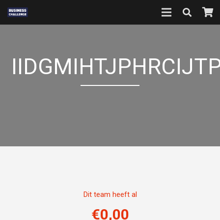
IIDGMIHTJPHRCIJT
Dit team heeft al
€
0,00