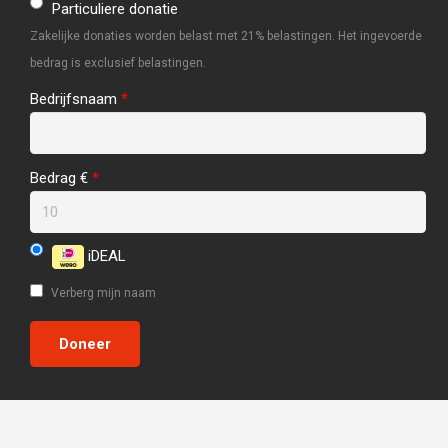
Particuliere donatie
Zakelijke donaties worden belast met 21% belastingen. Het ingevoerde
bedrag is exclusief belastingen.
Bedrijfsnaam
*
Bedrag €
*
iDEAL
Verberg mijn naam