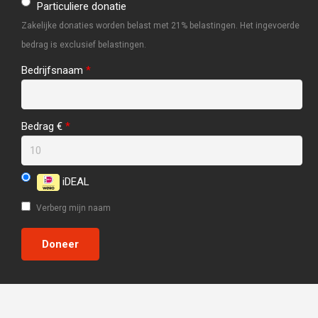
Particuliere donatie
Zakelijke donaties worden belast met 21% belastingen. Het ingevoerde
bedrag is exclusief belastingen.
Bedrijfsnaam
*
Bedrag €
*
iDEAL
Verberg mijn naam