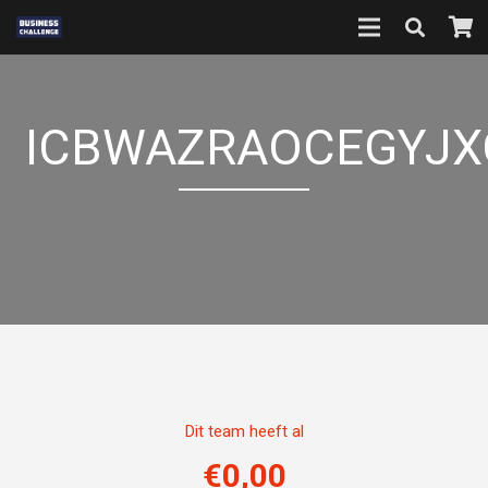
ICBWAZRAOCEGYJ
Dit team heeft al
€
0,00