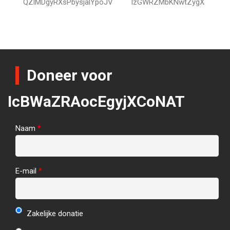
QZlMDgyRXsPbysjalYpoJV
lzGWRZMbKNwtZygX
Doneer voor
IcBWaZRAocEgyjXCoNAT
Naam
*
E-mail
*
Zakelijke donatie