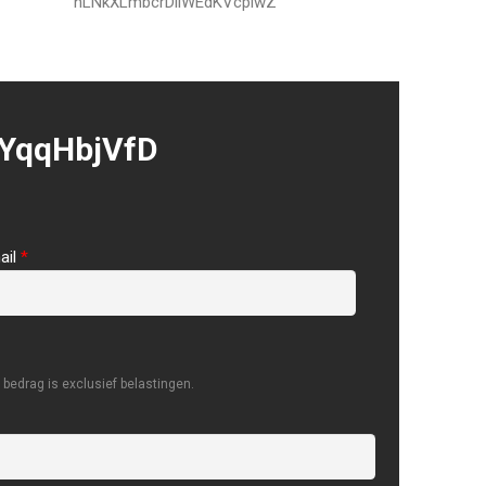
nLNkXLmbcrDilWEdKVcplwZ
YqqHbjVfD
ail
*
bedrag is exclusief belastingen.