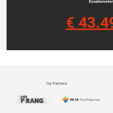
Donatiemeter 
€
43.4
Our Partners