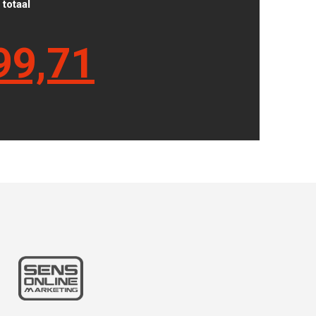
totaal
99,71