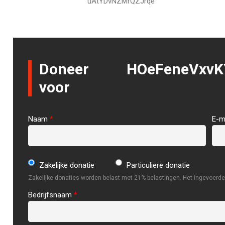
uAtYDvNZMrQZJrqe
Doneer
HOeFeneVxvK
voor
Naam
*
E-m
Zakelijke donatie
Particuliere donatie
Zakelijke donaties worden belast met 21% belastingen. Het ingevoerde 
Bedrijfsnaam
*