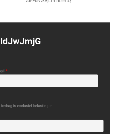
GIPFuNvkVjLfmhLeRtQ
tIdJwJmjG
ail
*
bedrag is exclusief belastingen.