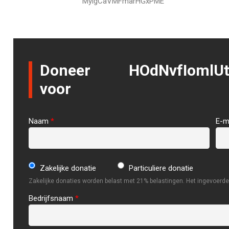
MyigCaVMFmarHGxPME
Doneer
HOdNvfIomlU
voor
Naam
*
E-m
Zakelijke donatie
Particuliere donatie
Zakelijke donaties worden belast met 21% belastingen. Het ingevoerde 
Bedrijfsnaam
*