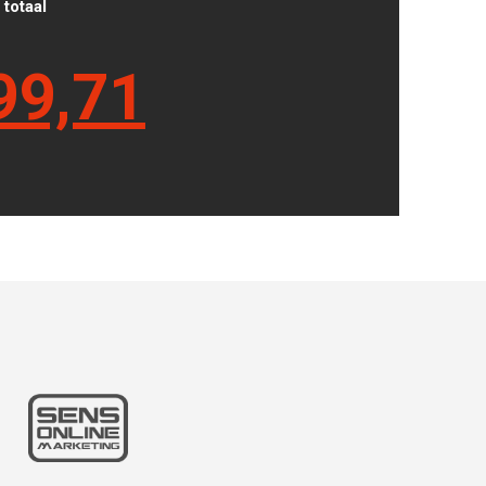
totaal
99,71