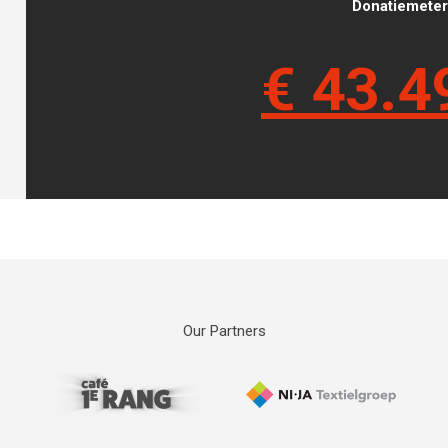
Donatiemeter 
€
43.4
Our Partners