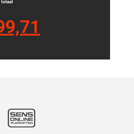
totaal
99,71