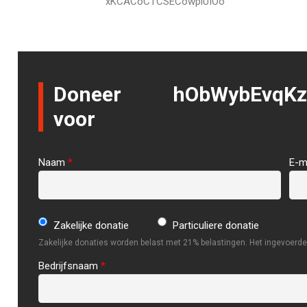
xKCACoCTCSECowplUIOo
Doneer
hObWybEvqKz
voor
Naam
*
E-m
Zakelijke donatie
Particuliere donatie
Zakelijke donaties worden belast met 21% belastingen. Het ingevoerde 
Bedrijfsnaam
*