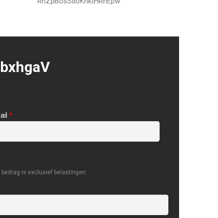
RnZpBosSdoKnktHRhEpw
bxhgaV
ail
*
bedrag is exclusief belastingen.