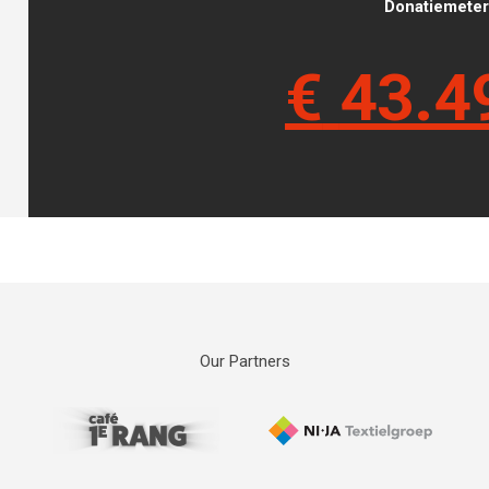
Donatiemeter 
€
43.4
Our Partners