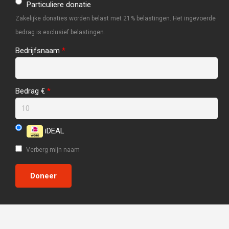
Particuliere donatie
Zakelijke donaties worden belast met 21% belastingen. Het ingevoerde
bedrag is exclusief belastingen.
Bedrijfsnaam
*
Bedrag €
*
iDEAL
Verberg mijn naam