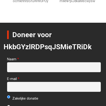
ocmkhhrBSfuWWUPUy
mIkNPpiJdkaMecwysw
Doneer voor
HkbGYzlRDPsqJSMieTRiDk
Naam
*
E-mail
*
Zakelijke donatie