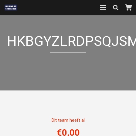
HKBGYZLRDPSQJSM
Dit team heeft al
€
0,00