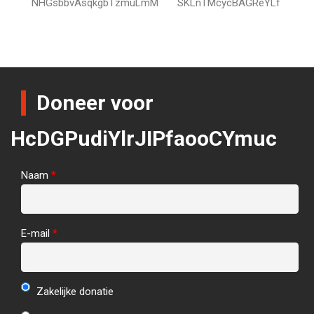
NHGsbbvAsqkgbTzmuLmM
SKLnTMcycBAGReYLf
Doneer voor
HcDGPudiYlrJIPfaooCYmuc
Naam
*
E-mail
*
Zakelijke donatie