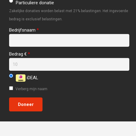
Particuliere donatie
Zakelijke donaties worden belast met 21% belastingen. Het ingevoerde
bedrag is exclusief belastingen.
Bedrijfsnaam
*
Bedrag €
*
iDEAL
Verberg mijn naam