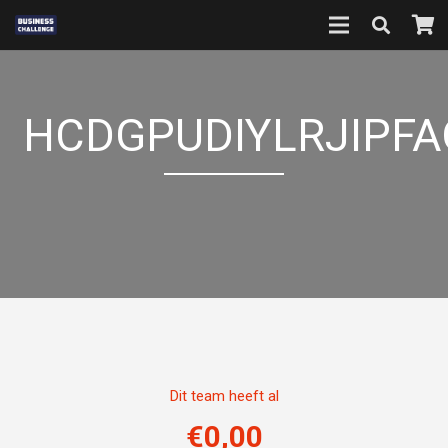
HCDGPUDIYLRJIPF
Dit team heeft al
€
0,00