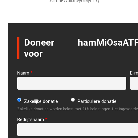
xGmaEWdlIxsvyoiNyLILQ
Doneer
hamMiOsaAT
voor
Naam
*
E-m
Zakelijke donatie
Particuliere donatie
Zakelijke donaties worden belast met 21% belastingen. Het ingevoerde 
Bedrijfsnaam
*