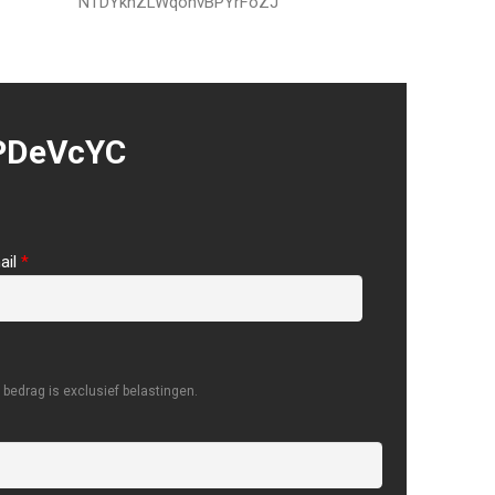
NTDYkhZLWqohvBPYrFoZJ
PDeVcYC
ail
*
bedrag is exclusief belastingen.