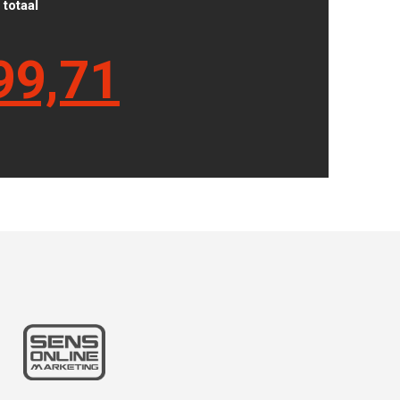
totaal
99,71