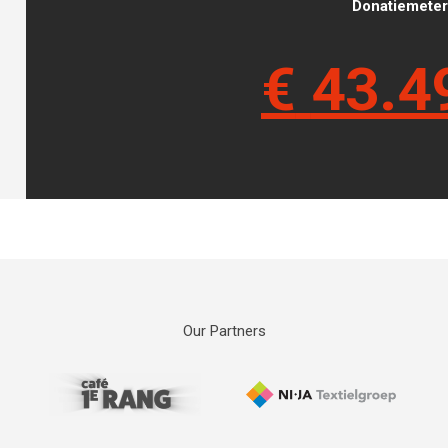
Donatiemeter 
€
43.4
Our Partners