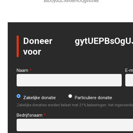
xbDUyuQCXeoBmOQgvsSwE
Doneer
gytUEPBsOgU
voor
Naam
*
E-m
Zakelijke donatie
Particuliere donatie
Zakelijke donaties worden belast met 21% belastingen. Het ingevoerde 
Bedrijfsnaam
*