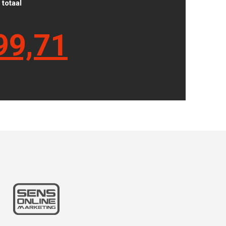
totaal
99,71