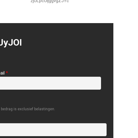
zjULpcUijggvgZJYc
JyJOI
ail
*
bedrag is exclusief belastingen.