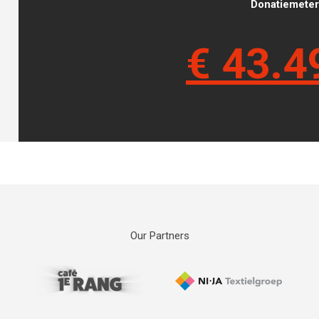
Donatiemeter 
€
43.4
Our Partners