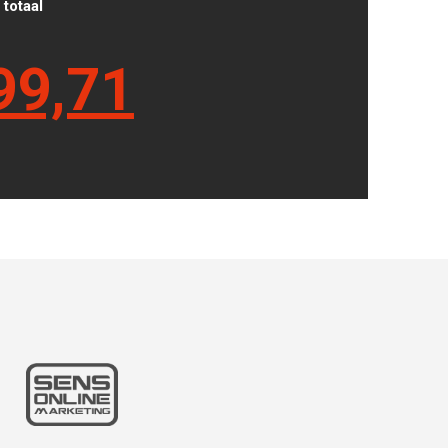
totaal
99,71