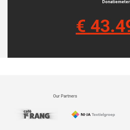
Donatiemeter 
€
43.4
Our Partners