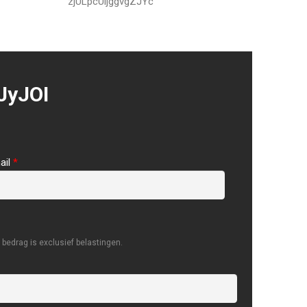
zjULpcUijggvgZJYc
JyJOI
ail
*
bedrag is exclusief belastingen.