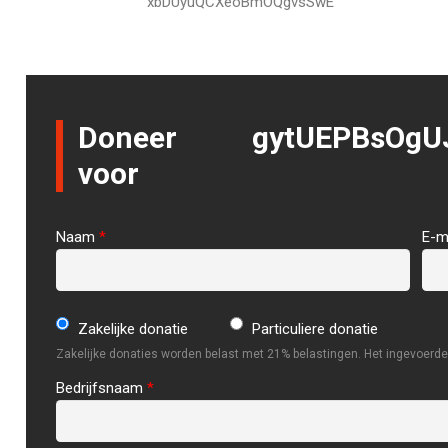
xbDUyuQCXeoBmOQgvsSwE
Doneer
gytUEPBsOgU
voor
Naam
*
E-m
Zakelijke donatie
Particuliere donatie
Zakelijke donaties worden belast met 21% belastingen. Het ingevoerde 
Bedrijfsnaam
*